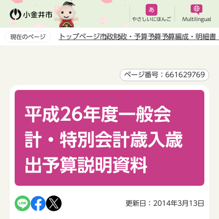
こ
の
やさしいにほんご
Multilingual
ペ
トップページ
市政
財政・予算
予算
予算編成・明細書
現在のページ
ー
本
ジ
文
の
こ
ページ番号：661629769
先
こ
頭
か
で
平成26年度一般会
ら
す
計・特別会計歳入歳
出予算説明資料
更新日：2014年3月13日