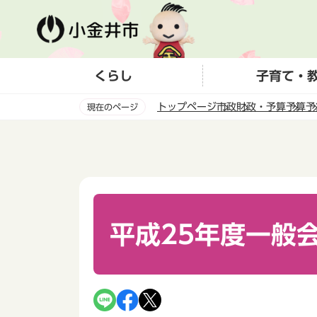
こ
の
ペ
ー
くらし
子育て・
ジ
の
トップページ
市政
財政・予算
予算
予
現在のページ
先
頭
本
で
文
す
こ
こ
か
ら
平成25年度一般