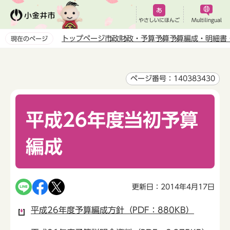
こ
の
やさしいにほんご
Multilingual
ペ
トップページ
市政
財政・予算
予算
予算編成・明細書
現在のページ
ー
本
ジ
文
の
こ
ページ番号：140383430
先
こ
頭
か
で
平成26年度当初予算
ら
す
編成
更新日：2014年4月17日
平成26年度予算編成方針（PDF：880KB）