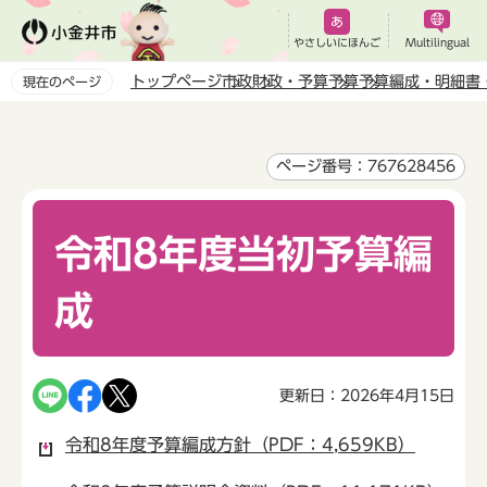
こ
の
やさしいにほんご
Multilingual
ペ
トップページ
市政
財政・予算
予算
予算編成・明細書
現在のページ
ー
本
ジ
文
の
こ
ページ番号：767628456
先
こ
頭
か
で
令和8年度当初予算編
ら
す
成
更新日：2026年4月15日
令和8年度予算編成方針（PDF：4,659KB）