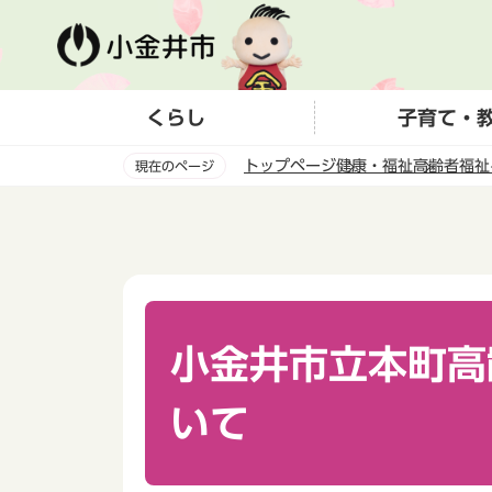
こ
の
ペ
ー
くらし
子育て・
ジ
の
トップページ
健康・福祉
高齢者福祉
現在のページ
先
頭
本
で
文
す
こ
こ
か
ら
小金井市立本町高
いて