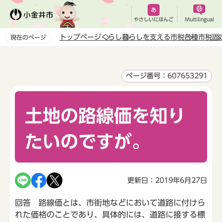
こ
の
やさしいにほんご
Multilingual
ペ
トップページ
くらし
暮らしを支える市税
各種市税
固
現在のページ
ー
本
ジ
文
の
こ
ページ番号：607653291
先
こ
頭
か
で
土地の路線価を知り
ら
す
たいのですが。
更新日：2019年6月27日
回答 路線価とは、市街地などにおいて道路に付けら
れた価格のことであり、具体的には、道路に接する標