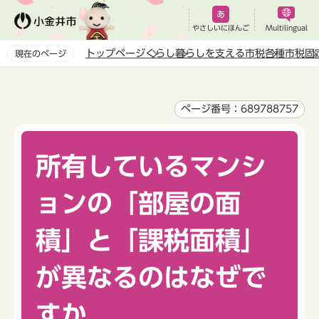
こ
の
やさしいにほんご
Multilingual
ペ
トップページ
くらし
暮らしを支える市税
各種市税
固
現在のページ
ー
本
ジ
文
の
こ
ページ番号：689788757
先
こ
頭
か
で
所有しているマンシ
ら
す
ョンの「部屋の面
積」と「課税面積」
が異なるのはなぜで
すか