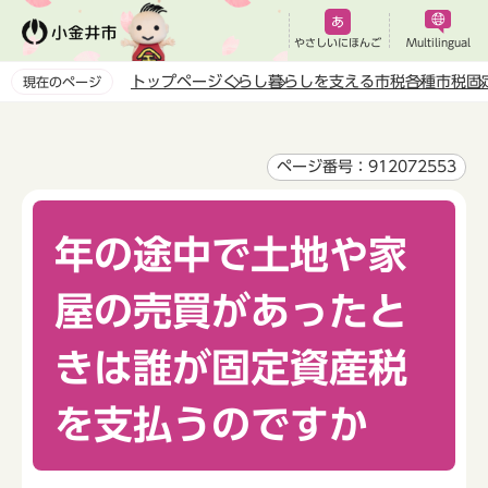
こ
の
やさしいにほんご
Multilingual
ペ
トップページ
くらし
暮らしを支える市税
各種市税
固
現在のページ
ー
本
ジ
文
の
こ
ページ番号：912072553
先
こ
頭
か
で
年の途中で土地や家
ら
す
屋の売買があったと
きは誰が固定資産税
を支払うのですか