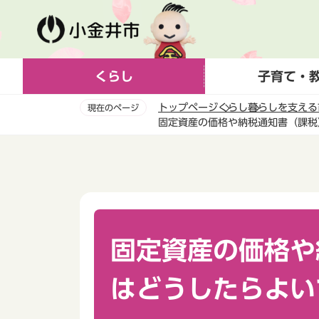
こ
の
ペ
ー
くらし
子育て・
ジ
の
トップページ
くらし
暮らしを支える
現在のページ
先
固定資産の価格や納税通知書（課税
頭
本
で
文
す
こ
こ
か
ら
固定資産の価格や
はどうしたらよい