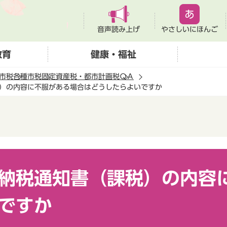
音声読み上げ
やさしいにほんご
教育
健康・福祉
市税
各種市税
固定資産税・都市計画税
ＱＡ
）の内容に不服がある場合はどうしたらよいですか
納税通知書（課税）の内容
ですか