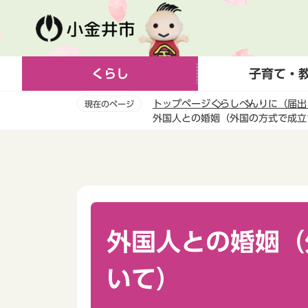
こ
の
ペ
ー
くらし
子育て・
ジ
の
トップページ
くらし
べんりに（届出
現在のページ
先
外国人との婚姻（外国の方式で成立
頭
本
で
文
す
こ
こ
か
ら
外国人との婚姻（
いて）