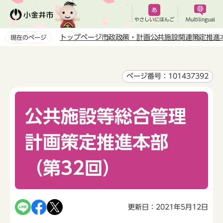
こ
の
やさしいにほんご
Multilingual
ペ
トップページ
市政
政策・計画
公共施設関連
策定推進
現在のページ
ー
本
ジ
文
の
こ
ページ番号：101437392
先
こ
頭
か
で
公共施設等総合管理
ら
す
計画策定推進本部
（第32回）
更新日：2021年5月12日