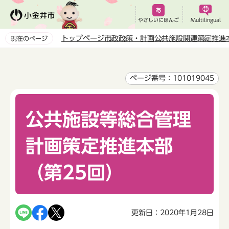
こ
の
やさしいにほんご
Multilingual
ペ
トップページ
市政
政策・計画
公共施設関連
策定推進
現在のページ
ー
本
ジ
文
の
こ
ページ番号：101019045
先
こ
頭
か
で
公共施設等総合管理
ら
す
計画策定推進本部
（第25回）
更新日：2020年1月28日