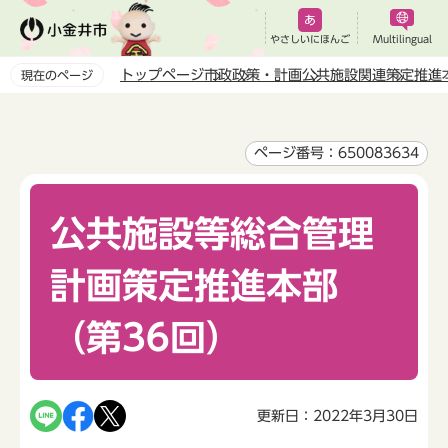
こ
の
やさしいにほんご
Multilingual
ペ
トップページ
市政
政策・計画
公共施設関連
策定推進
現在のページ
ー
本
ジ
文
の
こ
ページ番号：650083634
先
こ
頭
か
で
公共施設等総合管理
ら
す
計画策定推進本部
（第36回）
更新日：2022年3月30日