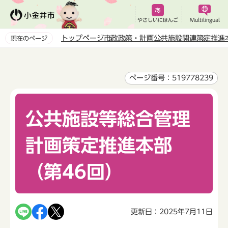
こ
の
やさしいにほんご
Multilingual
ペ
トップページ
市政
政策・計画
公共施設関連
策定推進
現在のページ
ー
本
ジ
文
の
こ
ページ番号：519778239
先
こ
頭
か
で
公共施設等総合管理
ら
す
計画策定推進本部
（第46回）
更新日：2025年7月11日