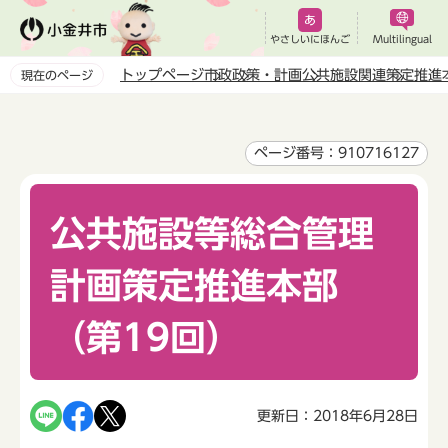
こ
の
やさしいにほんご
Multilingual
ペ
トップページ
市政
政策・計画
公共施設関連
策定推進
現在のページ
ー
本
ジ
文
の
こ
ページ番号：910716127
先
こ
頭
か
で
公共施設等総合管理
ら
す
計画策定推進本部
（第19回）
更新日：2018年6月28日