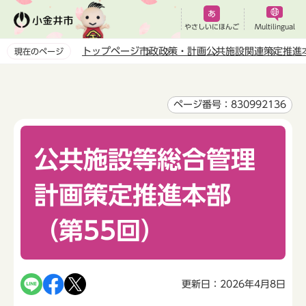
こ
の
やさしいにほんご
Multilingual
ペ
トップページ
市政
政策・計画
公共施設関連
策定推進
現在のページ
ー
本
ジ
文
の
こ
ページ番号：830992136
先
こ
頭
か
で
公共施設等総合管理
ら
す
計画策定推進本部
（第55回）
更新日：2026年4月8日