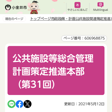
こ
の
やさしいにほんご
Multilingual
ペ
トップページ
市政
政策・計画
公共施設関連
策定推進
現在のページ
ー
本
ジ
文
の
こ
ページ番号：606968875
先
こ
頭
か
で
公共施設等総合管理
ら
す
計画策定推進本部
（第31回）
更新日：2021年5月12日