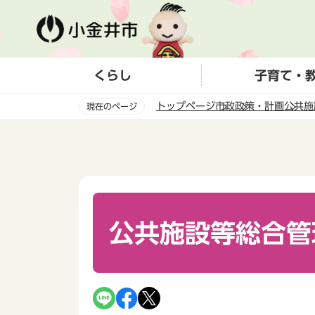
こ
の
ペ
ー
くらし
子育て・
ジ
の
トップページ
市政
政策・計画
公共施
現在のページ
先
頭
本
で
文
す
こ
こ
か
ら
公共施設等総合管