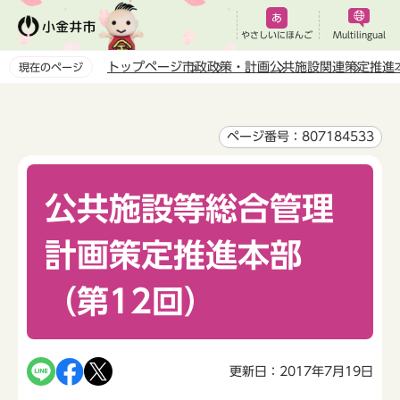
こ
の
やさしいにほんご
Multilingual
ペ
トップページ
市政
政策・計画
公共施設関連
策定推進
現在のページ
ー
本
ジ
文
の
こ
ページ番号：807184533
先
こ
頭
か
で
公共施設等総合管理
ら
す
計画策定推進本部
（第12回）
更新日：2017年7月19日