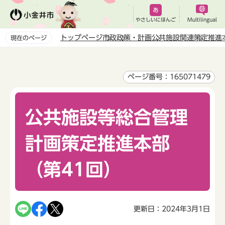
こ
の
やさしいにほんご
Multilingual
ペ
トップページ
市政
政策・計画
公共施設関連
策定推進
現在のページ
ー
本
ジ
文
の
こ
ページ番号：165071479
先
こ
頭
か
で
公共施設等総合管理
ら
す
計画策定推進本部
（第41回）
更新日：2024年3月1日