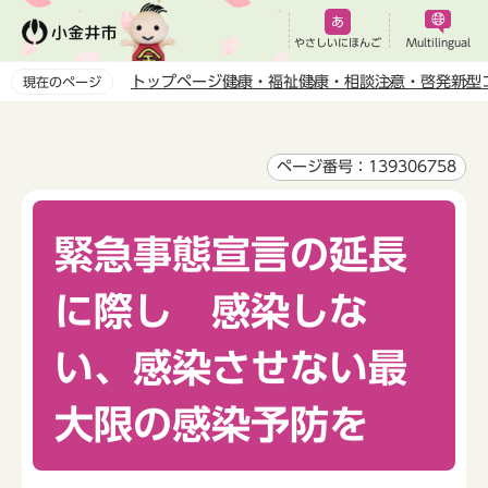
こ
の
やさしいにほんご
Multilingual
ペ
トップページ
健康・福祉
健康・相談
注意・啓発
新型
現在のページ
ー
本
ジ
文
の
こ
ページ番号：139306758
先
こ
頭
か
で
緊急事態宣言の延長
ら
す
に際し 感染しな
い、感染させない最
大限の感染予防を