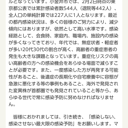
ルとなっています。小金井市では、2月2日時点の東
京都公表では累計感染者数544人（退院等442人）、
全人口の単純計算では227人に1人となります。最近
の都内感染状況は、多くの皆様のご努力により、減少
傾向にはありますが、依然として高い水準です。感染
経路として、会食時、家庭内、職場内、施設内の感染
が多くなってきており、年代では、無症状者・軽症者
が多い20代30代の割合が高く、高齢者の重症患者の
発生も大きな課題となっています。重症化リスクの高
い高齢者の方への感染機会をあらゆる場面で減らすこ
とが必要です。また、一度感染した方が再発する可能
性があること、後遺症の長期化や自宅療養中に容態が
急激に悪化する等の事例もあること、海外で発見され
た変異株が首都圏でも発見されていること等から、あ
らゆる世代で常に感染予防に努めなければなりませ
ん。
皆様におかれましては、引き続き、「感染しない、
感染させない最大限の感染予防」をお願いします。マ