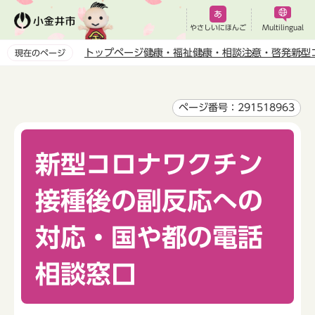
こ
の
やさしいにほんご
Multilingual
ペ
トップページ
健康・福祉
健康・相談
注意・啓発
新型
現在のページ
ー
本
ジ
文
の
こ
ページ番号：291518963
先
こ
頭
か
で
新型コロナワクチン
ら
す
接種後の副反応への
対応・国や都の電話
相談窓口