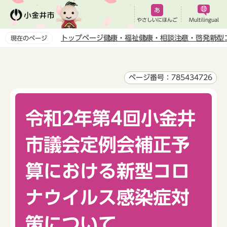
こ
の
やさしいにほんご
Multilingual
ペ
トップページ
健康・福祉
健康・相談
注意・啓発
新型
現在のページ
ー
本
ジ
文
の
こ
ページ番号：785434726
先
こ
頭
か
で
令和2年第4回小金井
ら
す
市議会定例会補正予
算における新型コロ
ナウイルス感染症対
策について