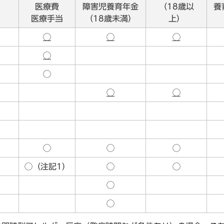
医療費
障害児養育年金
（18歳以
養
医療手当
（18歳未満）
上）
◯
◯
◯
◯
◯
◯
◯
◯
◯
◯
◯（注記1）
◯
◯
◯
◯