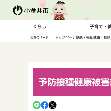
こ
の
ペ
ー
くらし
子育て・
ジ
の
トップページ
健康・福祉
健康・相談
現在のページ
先
頭
本
で
文
す
こ
こ
か
ら
予防接種健康被害