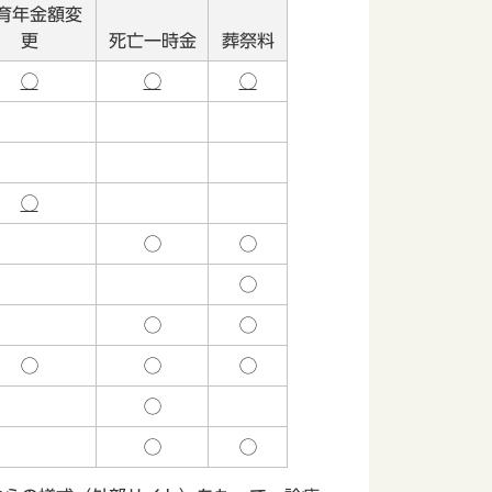
育年金額変
更
死亡一時金
葬祭料
◯
◯
◯
◯
◯
◯
◯
◯
◯
◯
◯
◯
◯
◯
◯