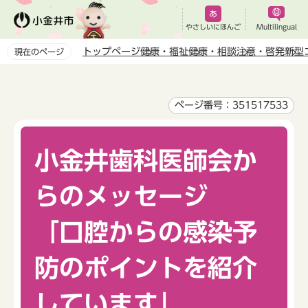
こ
の
やさしいにほんご
Multilingual
ペ
トップページ
健康・福祉
健康・相談
注意・啓発
新型
現在のページ
ー
本
ジ
文
の
こ
ページ番号：351517533
先
こ
頭
か
で
小金井歯科医師会か
ら
す
らのメッセージ
「口腔からの感染予
防のポイントを紹介
しています」