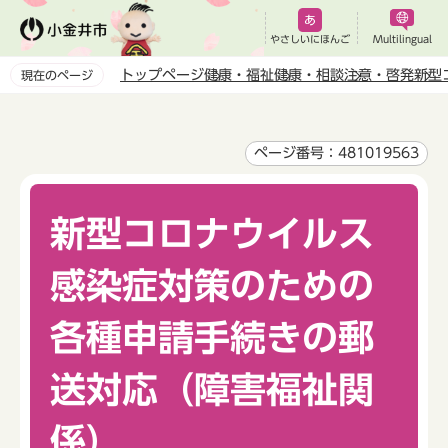
こ
の
やさしいにほんご
Multilingual
ペ
トップページ
健康・福祉
健康・相談
注意・啓発
新型
現在のページ
ー
本
ジ
文
の
こ
ページ番号：481019563
先
こ
頭
か
で
新型コロナウイルス
ら
す
感染症対策のための
各種申請手続きの郵
送対応（障害福祉関
係）