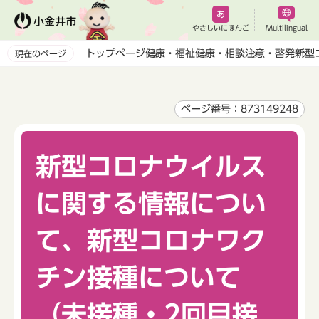
こ
の
やさしいにほんご
Multilingual
ペ
トップページ
健康・福祉
健康・相談
注意・啓発
新型
現在のページ
ー
本
ジ
文
の
こ
ページ番号：873149248
先
こ
頭
か
で
新型コロナウイルス
ら
す
に関する情報につい
て、新型コロナワク
チン接種について
（未接種・2回目接