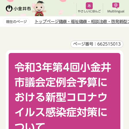
こ
の
やさしいにほんご
Multilingual
ペ
トップページ
健康・福祉
健康・相談
注意・啓発
新型
現在のページ
ー
本
ジ
文
の
こ
ページ番号：662515013
先
こ
頭
か
で
令和3年第4回小金井
ら
す
市議会定例会予算に
おける新型コロナウ
イルス感染症対策に
ついて