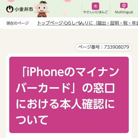
こ
の
やさしいにほんご
Multilingual
ペ
トップページ
くらし
べんりに（届出・証明・税・年
現在のページ
ー
本
ジ
文
の
こ
ページ番号：733908079
先
こ
頭
か
で
「iPhoneのマイナン
ら
す
バーカード」の窓口
における本人確認に
ついて